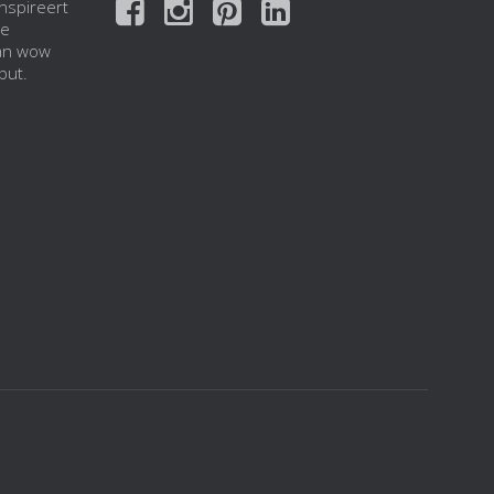
nspireert
de
Van wow
put.